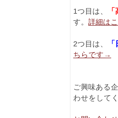
「
1つ目は、
す。
詳細は
「
2つ目は、
ちらです→
ご興味ある
わせをして