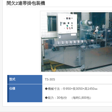
間欠2連帯掛包装機
型式
TS-30S
仕様
◆機械寸法：巾950×長3050×高1450㎜
◆能力：30包/分 （毎時1,800包）