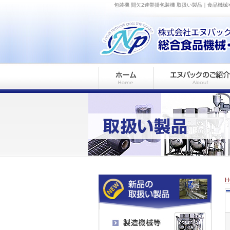
包装機 間欠2連帯掛包装機 取扱い製品｜食品機
H