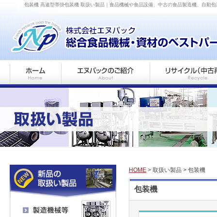
包装機 高速型帯掛包装機 取扱い製品｜食品機械や食品設備、中古の食品製造機、自動
HOME
> 取扱い製品 > 包装機
包装機